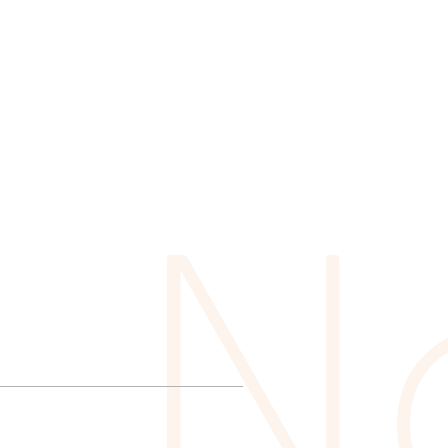
MEN
様
サ
ポ
ー
ト
採
用
情
報
お
問
い
合
わ
せ
N