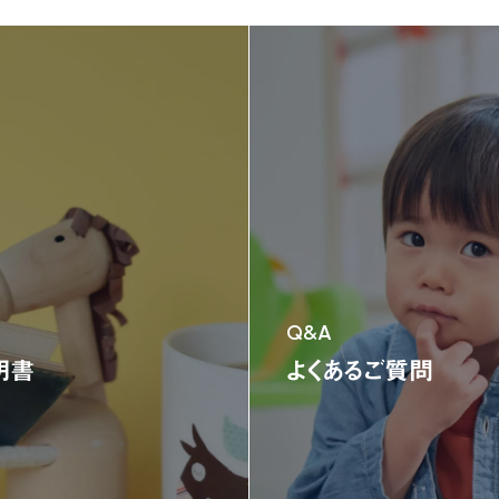
ニュース
ニュース
新製品情報
お知らせ
ニュースリリース
NONAKAのなか、探検隊！
NONAKAのなか、探検隊！
会社情報
会社情報
製品情報
製品情報
ジャングルジム
ブランコ＆鉄棒
テント遊具
三輪車＆二輪車
乗用
Q&A
オンラインストア限定商品
明書
よくあるご質問
お客様サポート
お客様サポート
よくある質問
部品取り寄せ・修理のご依頼
取扱説明書
お問い合わせ