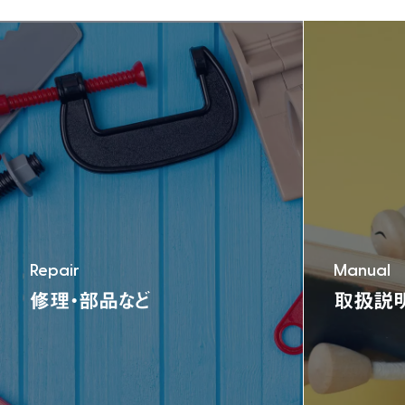
TEL:06-6791-7626
FAX:06-6791-2652
E-mail:info@nonaka-world.co.jp
Repair
Manual
修理・部品など
取扱説