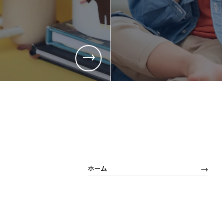
採用情報
採用情報
新卒採用
キャリア採
営業
営業
商品企画
商品企画
管理部門(総務、経理など)
管理部門(
生産部門(品質管理、生産管理、技術開発など)
生産部門(
ホーム