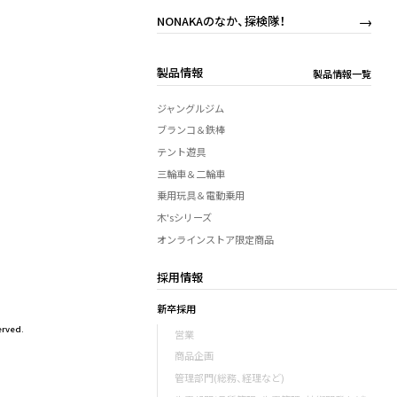
NONAKAのなか、探検隊！
製品情報
製品情報一覧
ジャングルジム
ブランコ＆鉄棒
テント遊具
三輪車＆二輪車
乗用玩具＆電動乗用
木'sシリーズ
オンラインストア限定商品
採用情報
新卒採用
rved.
営業
商品企画
管理部門(総務、経理など)