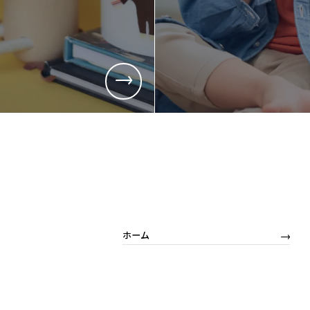
採用情報
採用情報
新卒採用
キャリア採
営業
営業
商品企画
商品企画
管理部門(総務、経理など)
管理部門(
生産部門(品質管理、生産管理、技術開発など)
生産部門(
ホーム