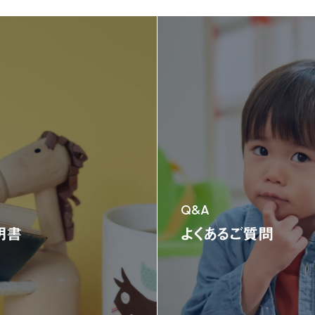
ニュース
ニュース
新製品情報
お知らせ
ニュースリリース
NONAKAのなか、探検隊！
NONAKAのなか、探検隊！
会社情報
会社情報
製品情報
製品情報
ジャングルジム
ブランコ＆鉄棒
テント遊具
三輪車＆二輪車
乗用
Q&A
オンラインストア限定商品
明書
よくあるご質問
お客様サポート
お客様サポート
よくある質問
部品取り寄せ・修理のご依頼
取扱説明書
お問い合わせ