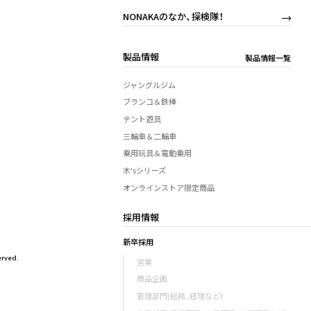
NONAKAのなか、探検隊！
製品情報
製品情報一覧
ジャングルジム
ブランコ＆鉄棒
テント遊具
三輪車＆二輪車
乗用玩具＆電動乗用
木'sシリーズ
オンラインストア限定商品
採用情報
新卒採用
rved.
営業
商品企画
管理部門(総務、経理など)