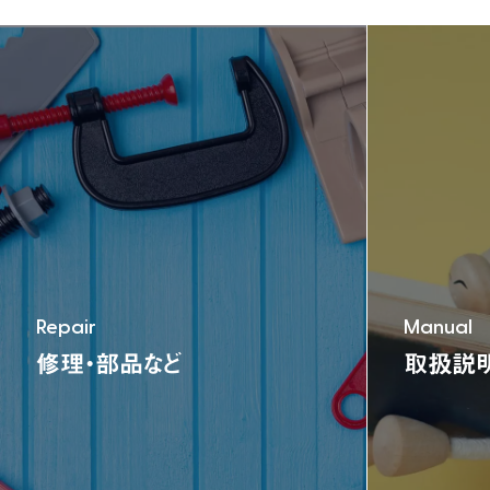
TEL:06-6791-7626
FAX:06-6791-2652
E-mail:info@nonaka-world.co.jp
Repair
Manual
修理・部品など
取扱説