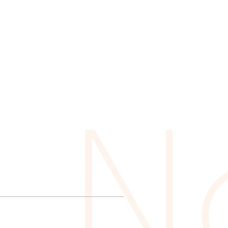
様
サ
ポ
ー
ト
採
用
情
報
お
問
い
合
わ
せ
N