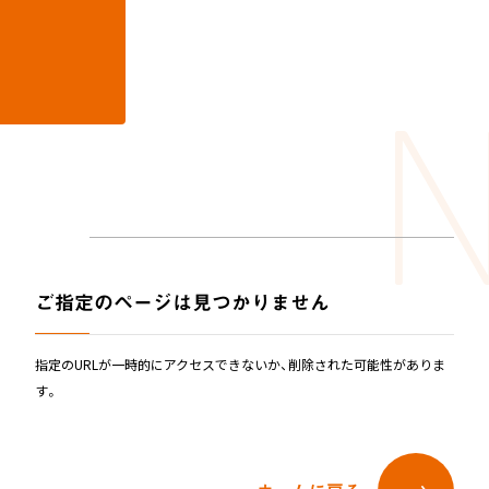
N
Not found
ホーム
404
ニュース
ホーム
ご指定のページは見つかりません
新製品情報
お知らせ
ニュースリリース
ニュース
NONAKAのなか、探検隊！
指定のURLが一時的にアクセスできないか、削除された可能性がありま
す。
会社情報
NONAKAのなか、探検隊！
製品情報
会社情報
ジャングルジム
ブランコ＆鉄棒
テント遊具
製品情報