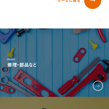
ホームに戻る
三輪車＆二輪車
乗用玩具＆電動乗用
木'sシリーズ
オンラインストア限定商品
お客様サポート
よくある質問
部品取り寄せ・修理のご依頼
取扱説明書
お客様サポート
お問い合わせ
採用情報
新卒採用
採用情報
営業
Repair
商品企画
修理・部品など
管理部門(総務、経理など)
生産部門(品質管理、生産管理、技術開発など)
キャリア採用
営業
商品企画
管理部門(総務、経理など)