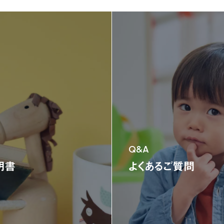
ニュース
ニュース
新製品情報
お知らせ
ニュースリリース
NONAKAのなか、探検隊！
NONAKAのなか、探検隊！
会社情報
会社情報
製品情報
製品情報
ジャングルジム
ブランコ＆鉄棒
テント遊具
三輪車＆二輪車
乗用
Q&A
オンラインストア限定商品
明書
よくあるご質問
お客様サポート
お客様サポート
よくある質問
部品取り寄せ・修理のご依頼
取扱説明書
お問い合わせ