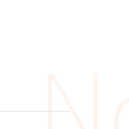
MEN
様
サ
ポ
ー
ト
採
用
情
報
お
問
い
合
わ
せ
N