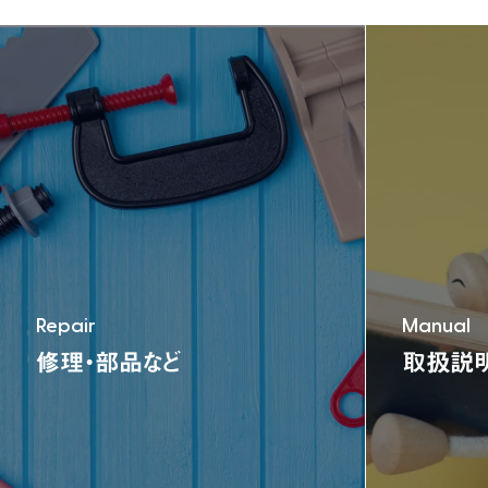
TEL:06-6791-7626
FAX:06-6791-2652
E-mail:info@nonaka-world.co.jp
Repair
Manual
修理・部品など
取扱説