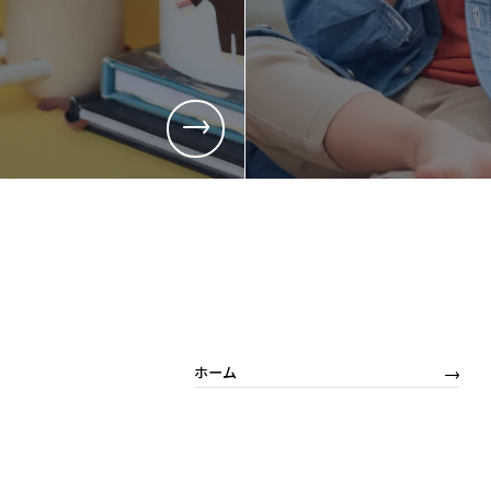
採用情報
採用情報
新卒採用
キャリア採
営業
営業
商品企画
商品企画
管理部門(総務、経理など)
管理部門(
生産部門(品質管理、生産管理、技術開発など)
生産部門(
ホーム