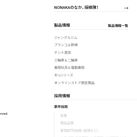
NONAKAのなか、探検隊！
製品情報
製品情報一覧
ジャングルジム
ブランコ＆鉄棒
テント遊具
三輪車＆二輪車
乗用玩具＆電動乗用
木'sシリーズ
オンラインストア限定商品
採用情報
新卒採用
rved.
営業
商品企画
管理部門(総務、経理など)