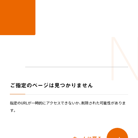
N
Not found
ホーム
404
ニュース
ホーム
ご指定のページは見つかりません
新製品情報
お知らせ
ニュースリリース
ニュース
NONAKAのなか、探検隊！
指定のURLが一時的にアクセスできないか、削除された可能性がありま
す。
会社情報
NONAKAのなか、探検隊！
製品情報
会社情報
ジャングルジム
ブランコ＆鉄棒
テント遊具
製品情報