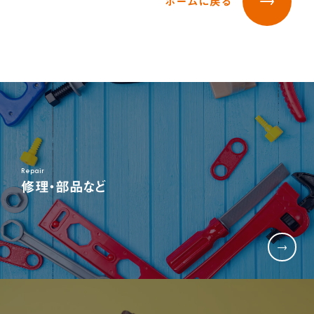
ホームに戻る
三輪車＆二輪車
乗用玩具＆電動乗用
木'sシリーズ
オンラインストア限定商品
お客様サポート
よくある質問
部品取り寄せ・修理のご依頼
取扱説明書
お客様サポート
お問い合わせ
採用情報
新卒採用
採用情報
営業
Repair
商品企画
修理・部品など
管理部門(総務、経理など)
生産部門(品質管理、生産管理、技術開発など)
キャリア採用
営業
商品企画
管理部門(総務、経理など)