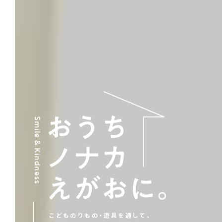
Smile & Kindness
Smile & Kindness
こどものりもの・遊具を通して、
お子様の健やかな成長を応援します。
こどものりもの・遊具を通して、