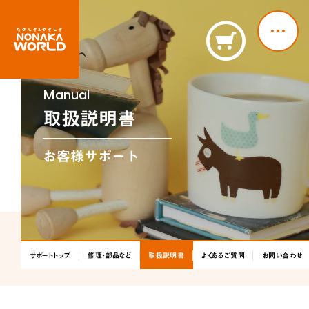
M
Manual
取扱説明書
ホーム
お客様サポート
ニュース
ホーム
新製品情報
お知らせ
ニュースリリース
ニュース
NONAKAのなか、探検隊！
会社情報
NONAKAのなか、探検隊！
サポートトップ
修理・部品など
取扱説明書
よくあるご質問
お問い合わせ
製品情報
会社情報
ジャングルジム
ブランコ＆鉄棒
テント遊具
製品情報