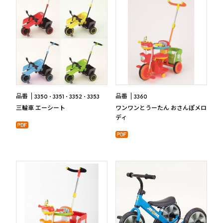
品番
品番
3350
3351
3352
3353
3360
三輪車 エーシート
ワンワンとうーたん おさんぽメロ
ディ