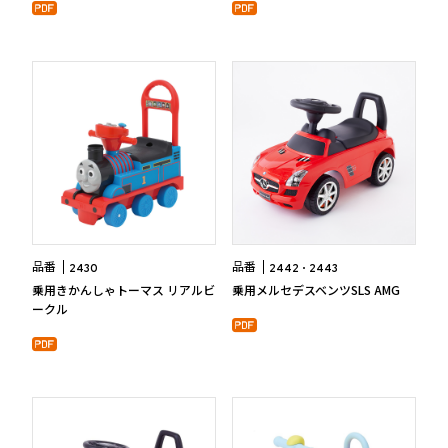
品番
品番
2430
2442
2443
乗用きかんしゃトーマス リアルビ
乗用メルセデスベンツSLS AMG
ークル