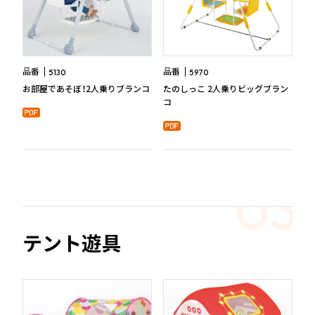
品番
品番
5130
5970
お部屋であそぼ！2人乗りブランコ
たのしっこ 2人乗りビッグブラン
コ
テント遊具