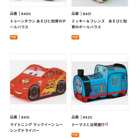
品番
品番
8400
8401
トゥーンタウン あそびと知育のボ
ミッキー＆フレンズ あそびと知
こどものりもの・遊具を通して、
ールハウス
育のボールハウス
お子様の健やかな成長を応援します。
100
%
品番
品番
8410
8420
ライトニング マックイーン レー
トーマスと出発進行
シングドライバー