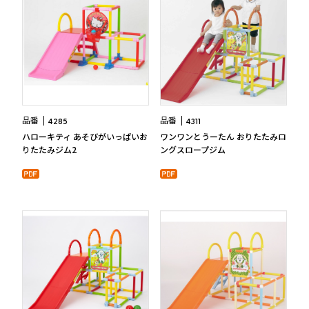
品番
品番
4285
4311
ハローキティ あそびがいっぱいお
ワンワンとうーたん おりたたみロ
りたたみジム2
ングスロープジム