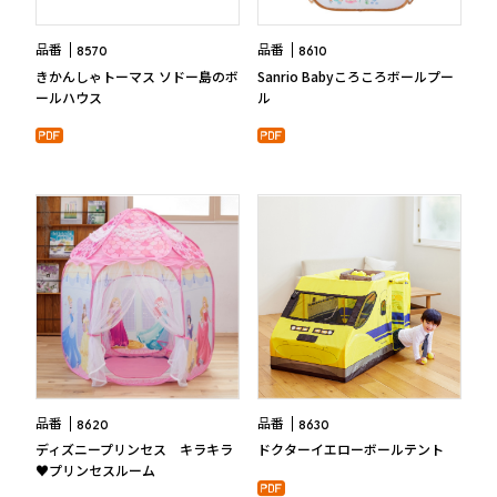
品番
品番
8570
8610
きかんしゃトーマス ソドー島のボ
Sanrio Babyころころボールプー
ールハウス
ル
品番
品番
8620
8630
ディズニープリンセス キラキラ
ドクターイエローボールテント
♥プリンセスルーム