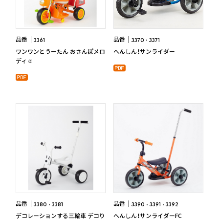
品番
品番
3361
3370
3371
ワンワンとうーたん おさんぽメロ
へんしん！サンライダー
ディ α
品番
品番
3380
3381
3390
3391
3392
デコレーションする三輪車 デコり
へんしん！サンライダーFC