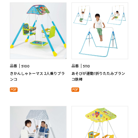
品番
品番
5100
5110
きかんしゃトーマス 2人乗りブラ
あそびが運動！折りたたみブラン
ンコ
コ鉄棒