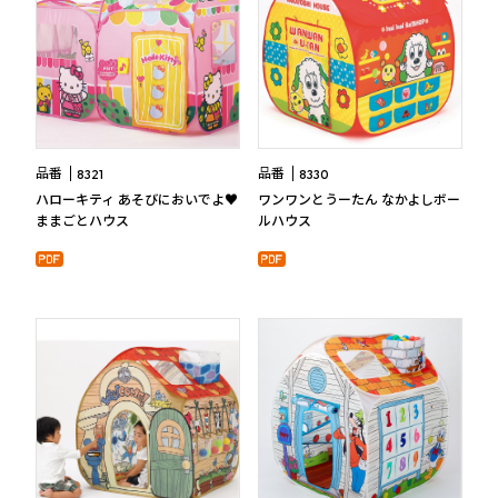
品番
品番
8321
8330
ハローキティ あそびにおいでよ♥
ワンワンとうーたん なかよしボー
ままごとハウス
ルハウス
Smile & Kindness