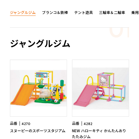
三輪車＆二輪車
乗用玩具＆電動乗用
木'sシリーズ
オンラインストア限定商品
ジャングルジム
ブランコ＆鉄棒
テント遊具
三輪車＆二輪車
乗用
お客様サポート
よくある質問
部品取り寄せ・修理のご依頼
取扱説明書
お客様サポート
ジャングルジム
お問い合わせ
採用情報
新卒採用
採用情報
営業
商品企画
管理部門(総務、経理など)
生産部門(品質管理、生産管理、技術開発など)
キャリア採用
営業
品番
品番
4270
4282
商品企画
スヌーピーのスポーツスタジアム
NEW ハローキティ かんたんおり
たたみジム
管理部門(総務、経理など)