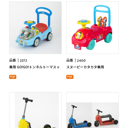
品番
品番
2372
2400
乗用 GO!GO!トンネルトーマス α
スヌーピーカタカタ乗用