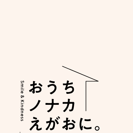
Q
ブランコ・鉄棒は屋内外両用でしょうか？
テント遊具について
Q
何歳から使用することができますか？
Smile & Kindness
Q
組み立てなどは必要ですか？
Q
収納時に折りたたむことはできますか？