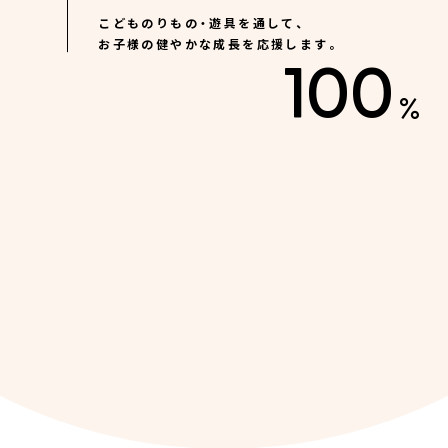
こどものりもの・遊具を通して、
テント遊具のたたみ方を動画でご覧いた
Q
お子様の健やかな成長を応援します。
だけます。
100
%
Q
付属のボールが凹んでいます。
三輪車・二輪車について
Q
何歳から使用することができますか？
Q
組み立てなどは必要ですか？