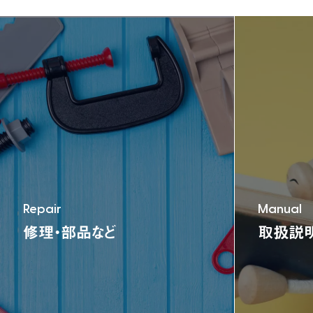
TEL:06-6791-7626
FAX:06-6791-2652
E-mail:info@nonaka-world.co.jp
Repair
Manual
修理・部品など
取扱説