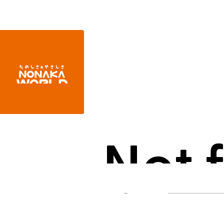
ホ
ー
ム
Not 
404