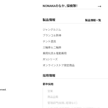
NONAKAのなか、探検隊！
製品情報
製品情報一覧
ジャングルジム
ブランコ＆鉄棒
テント遊具
三輪車＆二輪車
乗用玩具＆電動乗用
木'sシリーズ
オンラインストア限定商品
採用情報
新卒採用
rved.
営業
商品企画
管理部門(総務、経理など)