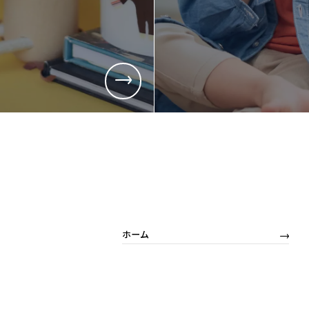
採用情報
採用情報
新卒採用
キャリア採
営業
営業
商品企画
商品企画
管理部門(総務、経理など)
管理部門(
生産部門(品質管理、生産管理、技術開発など)
生産部門(
ホーム