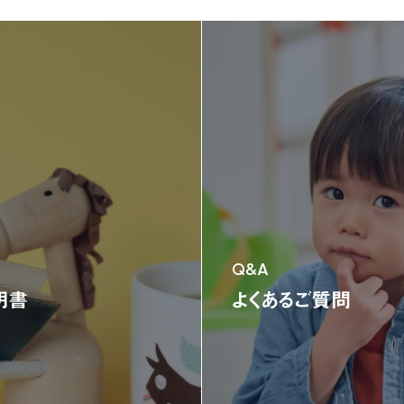
ニュース
ニュース
新製品情報
お知らせ
ニュースリリース
NONAKAのなか、探検隊！
NONAKAのなか、探検隊！
会社情報
会社情報
製品情報
製品情報
ジャングルジム
ブランコ＆鉄棒
テント遊具
三輪車＆二輪車
乗用
Q&A
オンラインストア限定商品
明書
よくあるご質問
お客様サポート
お客様サポート
よくある質問
部品取り寄せ・修理のご依頼
取扱説明書
お問い合わせ