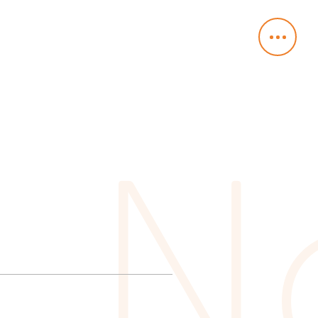
様
サ
ポ
ー
ト
採
用
情
報
お
問
い
合
わ
せ
MEN
N