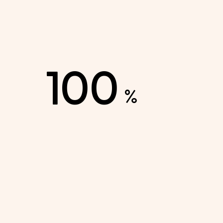
100
%
用
総務、経理など)
品質管理、生産管理、技術開発など)