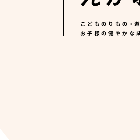
こどものりもの・
お子様の健やかな