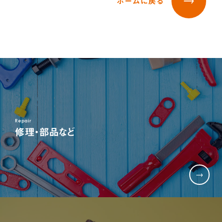
ホームに戻る
三輪車＆二輪車
乗用玩具＆電動乗用
木'sシリーズ
オンラインストア限定商品
お客様サポート
よくある質問
部品取り寄せ・修理のご依頼
取扱説明書
お客様サポート
お問い合わせ
採用情報
新卒採用
採用情報
営業
Repair
商品企画
修理・部品など
管理部門(総務、経理など)
生産部門(品質管理、生産管理、技術開発など)
キャリア採用
営業
商品企画
管理部門(総務、経理など)