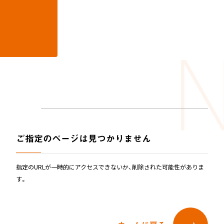
N
M
Not found
ホーム
404
ニュース
ホーム
ご指定のページは見つかりません
新製品情報
お知らせ
ニュースリリース
ニュース
NONAKAのなか、探検隊！
指定のURLが一時的にアクセスできないか、削除された可能性がありま
す。
会社情報
NONAKAのなか、探検隊！
製品情報
会社情報
ジャングルジム
ブランコ＆鉄棒
テント遊具
製品情報