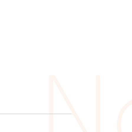
様
サ
ポ
ー
ト
採
用
情
報
お
問
い
合
わ
せ
N