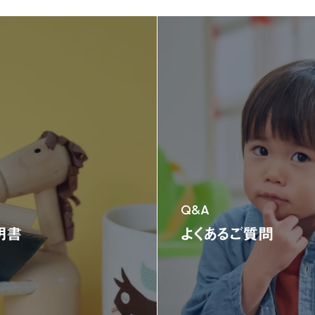
ニュース
ニュース
新製品情報
お知らせ
ニュースリリース
NONAKAのなか、探検隊！
NONAKAのなか、探検隊！
会社情報
会社情報
製品情報
製品情報
ジャングルジム
ブランコ＆鉄棒
テント遊具
三輪車＆二輪車
乗用
Q&A
オンラインストア限定商品
明書
よくあるご質問
お客様サポート
お客様サポート
よくある質問
部品取り寄せ・修理のご依頼
取扱説明書
お問い合わせ