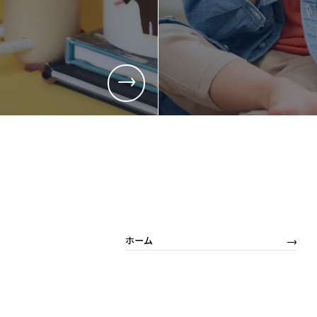
採用情報
採用情報
新卒採用
キャリア採
営業
営業
商品企画
商品企画
管理部門(総務、経理など)
管理部門(
生産部門(品質管理、生産管理、技術開発など)
生産部門(
ホーム