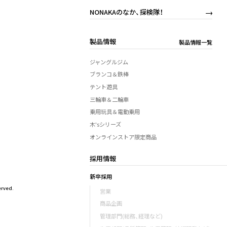
NONAKAのなか、探検隊！
製品情報
製品情報一覧
ジャングルジム
ブランコ＆鉄棒
テント遊具
三輪車＆二輪車
乗用玩具＆電動乗用
木'sシリーズ
オンラインストア限定商品
採用情報
新卒採用
rved.
営業
商品企画
管理部門(総務、経理など)