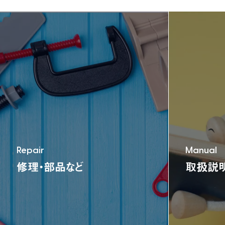
TEL:06-6791-7626
FAX:06-6791-2652
E-mail:info@nonaka-world.co.jp
Repair
Manual
修理・部品など
取扱説