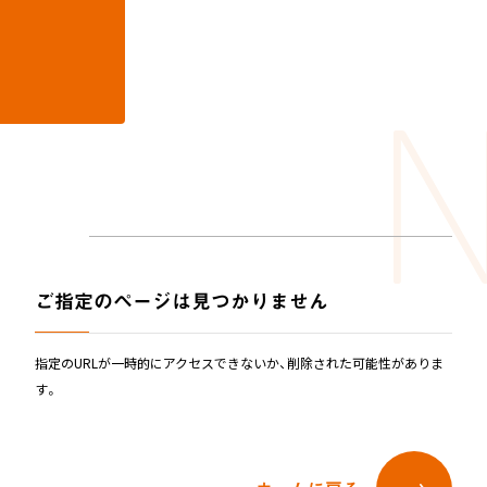
N
Not found
ホーム
404
ニュース
ホーム
ご指定のページは見つかりません
新製品情報
お知らせ
ニュースリリース
ニュース
NONAKAのなか、探検隊！
指定のURLが一時的にアクセスできないか、削除された可能性がありま
す。
会社情報
NONAKAのなか、探検隊！
製品情報
会社情報
ジャングルジム
ブランコ＆鉄棒
テント遊具
製品情報