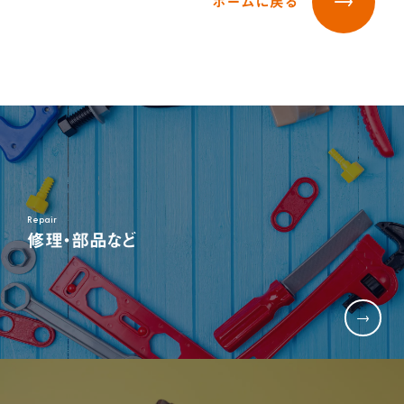
ホームに戻る
三輪車＆二輪車
乗用玩具＆電動乗用
木'sシリーズ
オンラインストア限定商品
お客様サポート
よくある質問
部品取り寄せ・修理のご依頼
取扱説明書
お客様サポート
お問い合わせ
採用情報
新卒採用
採用情報
営業
Repair
商品企画
修理・部品など
管理部門(総務、経理など)
生産部門(品質管理、生産管理、技術開発など)
キャリア採用
営業
商品企画
管理部門(総務、経理など)