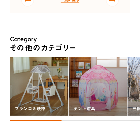
Category
その他のカテゴリー
ブランコ＆鉄棒
テント遊具
三