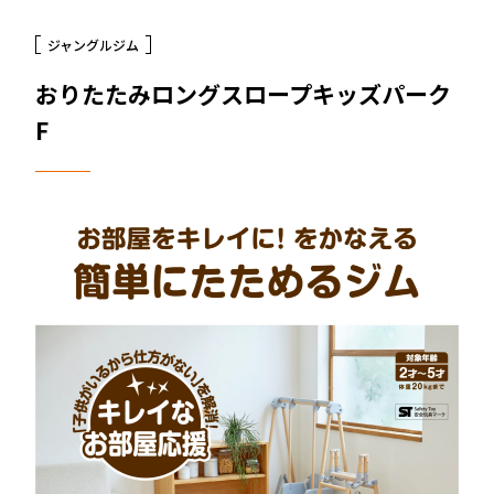
三輪車＆二輪車
乗用玩具＆電動乗用
木'sシリーズ
オンラインストア限定商品
ジャングルジム
おりたたみロングスロープキッズパーク
お客様サポート
よくある質問
部品取り寄せ・修理のご依頼
取扱説明書
F
お客様サポート
お問い合わせ
採用情報
新卒採用
採用情報
営業
商品企画
管理部門(総務、経理など)
生産部門(品質管理、生産管理、技術開発など)
キャリア採用
営業
商品企画
管理部門(総務、経理など)