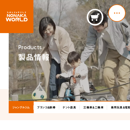
M
Products
製品情報
ホーム
ニュース
ホーム
新製品情報
お知らせ
ニュースリリース
ニュース
NONAKAのなか、探検隊！
会社情報
NONAKAのなか、探検隊！
ジャングルジム
ブランコ＆鉄棒
テント遊具
三輪車＆二輪車
乗用玩具＆電
製品情報
会社情報
ジャングルジム
ブランコ＆鉄棒
テント遊具
製品情報