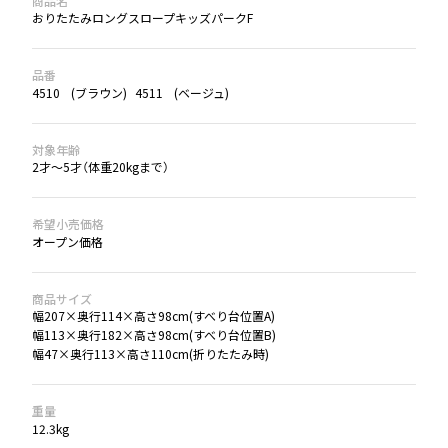
商品名
おりたたみロングスロープキッズパークF
品番
4510
ブラウン
4511
ベージュ
対象年齢
2才～5才（体重20kgまで）
希望小売価格
オープン価格
商品サイズ
幅207×奥行114×高さ98cm(すべり台位置A)
幅113×奥行182×高さ98cm(すべり台位置B)
幅47×奥行113×高さ110cm(折りたたみ時)
重量
12.3kg